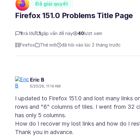
Đã giải quyết
Firefox 151.0 Problems Title Page
1
trả lời
1
gặp vấn đề này
40
lượt xem
Firefox
Thẻ mới
đã hỏi vào lúc 2 tháng trước
Eric B
5/20/26, 11:14 AM
I updated to Firefox 151.0 and lost many links 
rows and "6" columns of tiles. I went from 32 cl
has only 5 columns.
How do I recover my lost links and how do I res