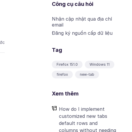
Công cụ câu hỏi
Nhận cập nhật qua địa chỉ
email
Đăng ký nguồn cấp dữ liệu
ước
Tag
Firefox 151.0
Windows 11
firefox
new-tab
Xem thêm
How do I implement
customized new tabs
default rows and
columns without needing