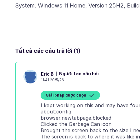
Tất cả các câu trả lời (1)
Người tạo câu hỏi
Eric B
11:41 20/5/26
Giải pháp được chọn
I kept working on this and may have foun
about:config
browser.newtabpage.blocked
Clicked the Garbage Can icon
Brought the screen back to the size I ne