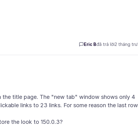
Eric B
đã trả lời
2 tháng tr
on the title page. The "new tab" window shows only 4
ickable links to 23 links. For some reason the last row
tore the look to 150.0.3?