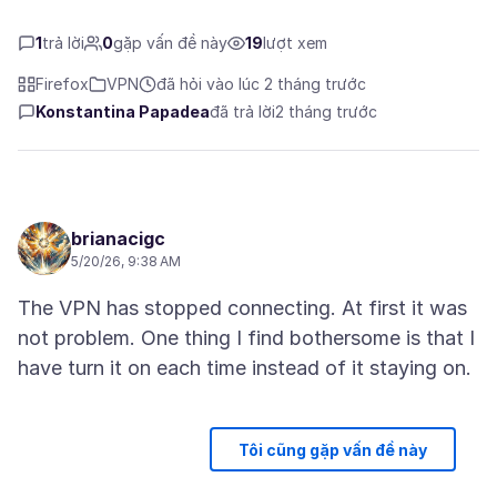
1
trả lời
0
gặp vấn đề này
19
lượt xem
Firefox
VPN
đã hỏi vào lúc 2 tháng trước
Konstantina Papadea
đã trả lời
2 tháng trước
brianacigc
5/20/26, 9:38 AM
The VPN has stopped connecting. At first it was
not problem. One thing I find bothersome is that I
Tôi cũng gặp vấn đề này