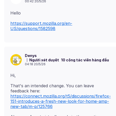
00:42 20/5/26
https://support.mozilla.org/en-
US/questions/1582598
Denys
Người xét duyệt
10 cộng tác viên hàng đầu
04:18 20/5/26
That's an intended change. You can leave
feedback here:
https://connect.mozilla.org/t5/discussions/firefox-
151-introduces-a-fresh-new-look-for-home-amp-
new-tab/m-p/125766