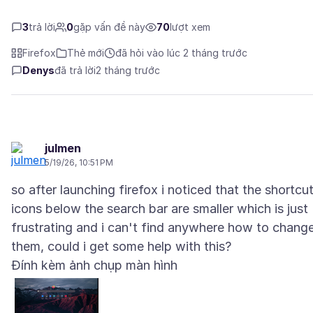
3
trả lời
0
gặp vấn đề này
70
lượt xem
Firefox
Thẻ mới
đã hỏi vào lúc 2 tháng trước
Denys
đã trả lời
2 tháng trước
julmen
5/19/26, 10:51 PM
so after launching firefox i noticed that the shortcu
icons below the search bar are smaller which is just
frustrating and i can't find anywhere how to chang
Đính kèm ảnh chụp màn hình