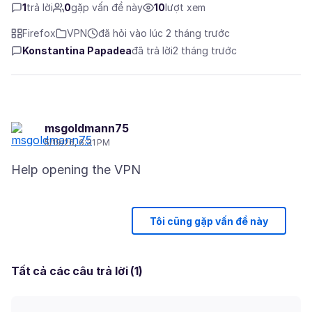
1
trả lời
0
gặp vấn đề này
10
lượt xem
Firefox
VPN
đã hỏi vào lúc 2 tháng trước
Konstantina Papadea
đã trả lời
2 tháng trước
msgoldmann75
5/19/26, 6:31 PM
Tôi cũng gặp vấn đề này
Tất cả các câu trả lời (1)