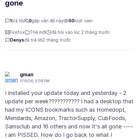
gone
1
trả lời
0
gặp vấn đề này
50
lượt xem
Firefox
Thẻ mới
đã hỏi vào lúc 2 tháng trước
Denys
đã trả lời
2 tháng trước
gman
5/19/26, 5:09 PM
I installed your update today and yesterday - 2
update per week??????????? I had a desktop that
had my ICONS bookmarks such as Homedopt,
Mendards, Amazon, TractorSupply, CubFoods,
Samsclub and 16 others and now it's all gone ----
I am PISSED. How do I go back to what I