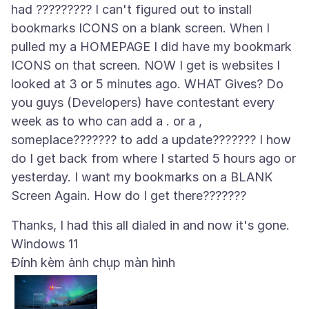
had ????????? I can't figured out to install
bookmarks ICONS on a blank screen. When I
pulled my a HOMEPAGE I did have my bookmark
ICONS on that screen. NOW I get is websites I
looked at 3 or 5 minutes ago. WHAT Gives? Do
you guys (Developers) have contestant every
week as to who can add a . or a ,
someplace??????? to add a update??????? I how
do I get back from where I started 5 hours ago or
yesterday. I want my bookmarks on a BLANK
Thanks, I had this all dialed in and now it's gone.
Đính kèm ảnh chụp màn hình