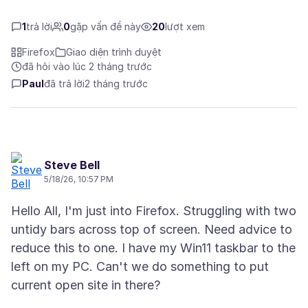
1
trả lời
0
gặp vấn đề này
20
lượt xem
Firefox
Giao diện trình duyệt
đã hỏi vào lúc 2 tháng trước
Paul
đã trả lời
2 tháng trước
Steve Bell
5/18/26, 10:57 PM
Hello All, I'm just into Firefox. Struggling with two
untidy bars across top of screen. Need advice to
reduce this to one. I have my Win11 taskbar to the
left on my PC. Can't we do something to put