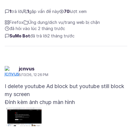
1
trả lời
1
gặp vấn đề này
70
lượt xem
Firefox
Ứng dụng/dịch vụ/trang web bị chặn
đã hỏi vào lúc 2 tháng trước
SuMo Bot
đã trả lời
2 tháng trước
jcnvus
5/13/26, 12:26 PM
I delete youtube Ad block but youtube still block
Đính kèm ảnh chụp màn hình