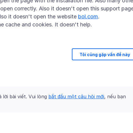
n the page with the installation file. Also many othe
open correctly. Also it doesn't open this support page
lso it doesn't open the website
bol.com
.
he cache and cookies. It doesn't help.
Tôi cũng gặp vấn đề này
 lời bài viết. Vui lòng
bắt đầu một câu hỏi mới
, nếu bạn