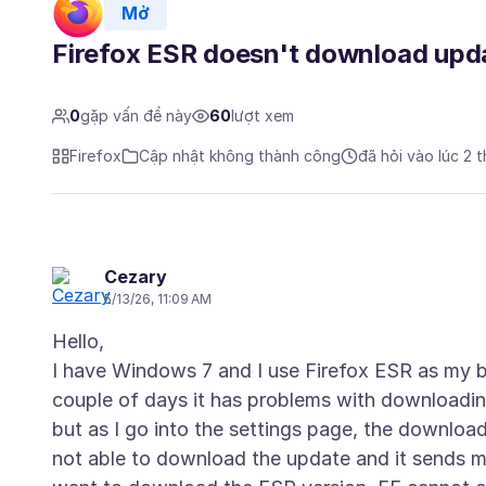
Mở
Firefox ESR doesn't download upd
0
gặp vấn đề này
60
lượt xem
Firefox
Cập nhật không thành công
đã hỏi vào lúc 2 
Cezary
5/13/26, 11:09 AM
Hello,
I have Windows 7 and I use Firefox ESR as my br
couple of days it has problems with downloadin
but as I go into the settings page, the download
not able to download the update and it sends 