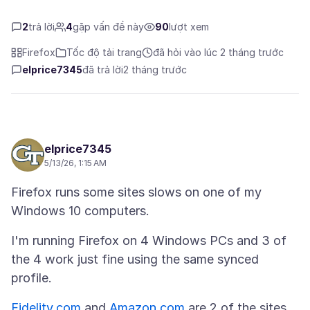
2
trả lời
4
gặp vấn đề này
90
lượt xem
Firefox
Tốc độ tải trang
đã hỏi vào lúc 2 tháng trước
elprice7345
đã trả lời
2 tháng trước
elprice7345
5/13/26, 1:15 AM
Firefox runs some sites slows on one of my
I'm running Firefox on 4 Windows PCs and 3 of
the 4 work just fine using the same synced
Fidelity.com
and
Amazon.com
are 2 of the sites