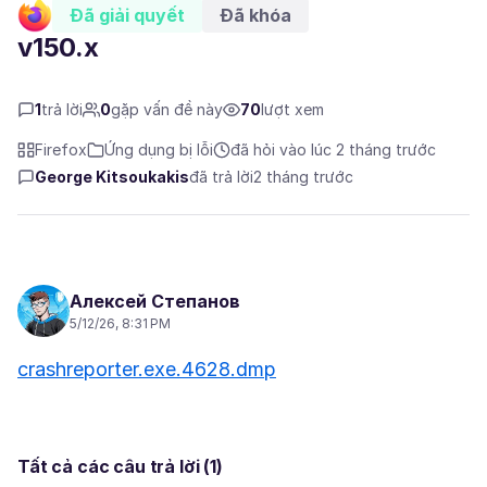
Đã giải quyết
Đã khóa
v150.x
1
trả lời
0
gặp vấn đề này
70
lượt xem
Firefox
Ứng dụng bị lỗi
đã hỏi vào lúc 2 tháng trước
George Kitsoukakis
đã trả lời
2 tháng trước
Алексей Степанов
5/12/26, 8:31 PM
crashreporter.exe.4628.dmp
Tất cả các câu trả lời (1)