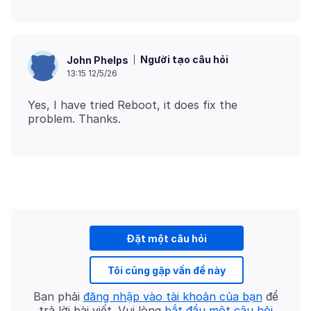
Người tạo câu hỏi
John Phelps
13:15 12/5/26
Yes, I have tried Reboot, it does fix the
Đặt một câu hỏi
Tôi cũng gặp vấn đề này
Bạn phải
đăng nhập vào tài khoản của bạn
để
trả lời bài viết. Vui lòng
bắt đầu một câu hỏi