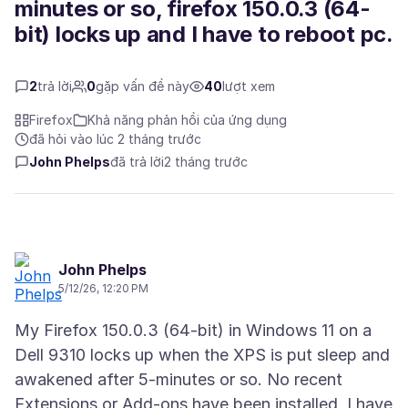
minutes or so, firefox 150.0.3 (64-
bit) locks up and I have to reboot pc.
2
trả lời
0
gặp vấn đề này
40
lượt xem
Firefox
Khả năng phản hồi của ứng dụng
đã hỏi vào lúc 2 tháng trước
John Phelps
đã trả lời
2 tháng trước
John Phelps
5/12/26, 12:20 PM
My Firefox 150.0.3 (64-bit) in Windows 11 on a
Dell 9310 locks up when the XPS is put sleep and
awakened after 5-minutes or so. No recent
Extensions or Add-ons have been installed. I have