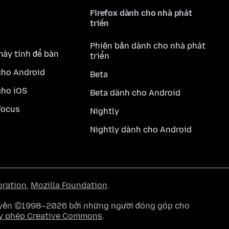
Firefox dành cho nhà phát
triển
Phiên bản dành cho nhà phát
máy tính để bàn
triển
cho Android
Beta
cho iOS
Beta dành cho Android
Focus
Nightly
Nightly dành cho Android
oration
,
Mozilla Foundation
.
quyền ©1998–2026 bởi những người đóng góp cho
y phép Creative Commons
.