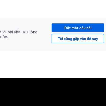
Đặt một câu hỏi
 lời bài viết. Vui lòng
hoản.
Tôi cũng gặp vấn đề này