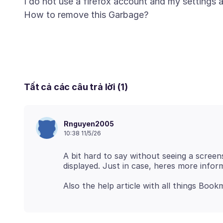
I do not use a firefox account and my settings a
Tất cả các câu trả lời (1)
Rnguyen2005
10:38 11/5/26
A bit hard to say without seeing a scree
displayed. Just in case, heres more info
Also the help article with all things Boo