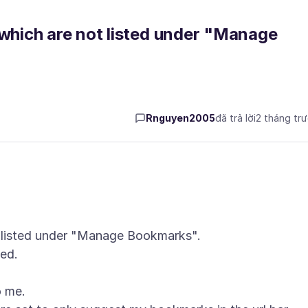
hich are not listed under "Manage
Rnguyen2005
đã trả lời
2 tháng tr
ot listed under "Manage Bookmarks".
ted.
o me.