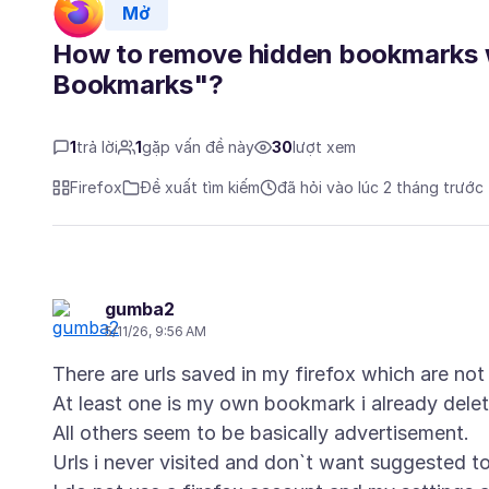
Mở
How to remove hidden bookmarks w
Bookmarks"?
1
trả lời
1
gặp vấn đề này
30
lượt xem
Firefox
Đề xuất tìm kiếm
đã hỏi vào lúc 2 tháng trước
gumba2
5/11/26, 9:56 AM
There are urls saved in my firefox which are n
At least one is my own bookmark i already dele
All others seem to be basically advertisement.
Urls i never visited and don`t want suggested t