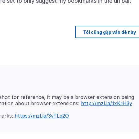
re set to only suggest my bookmarks in the url bar.
Tôi cũng gặp vấn đề này
nshot for reference, it may be a browser extension being
rmation about browser extensions:
http://mzl.la/1xKrH3y
kmarks:
https://mzl.la/3vTLq2O