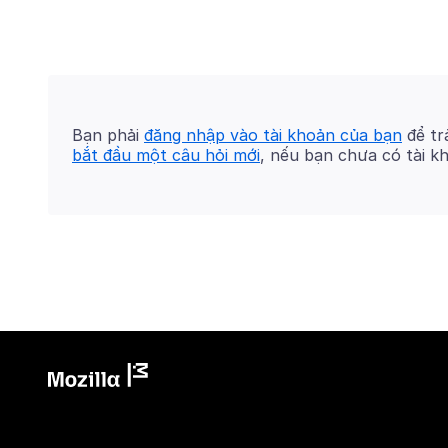
Bạn phải
đăng nhập vào tài khoản của bạn
để trả
bắt đầu một câu hỏi mới
, nếu bạn chưa có tài k