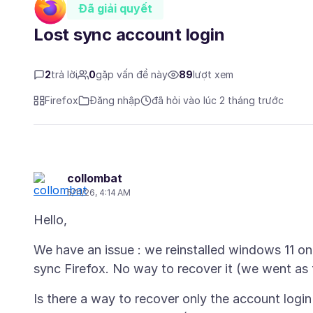
Đã giải quyết
Lost sync account login
2
trả lời
0
gặp vấn đề này
89
lượt xem
Firefox
Đăng nhập
đã hỏi vào lúc 2 tháng trước
collombat
5/11/26, 4:14 AM
We have an issue : we reinstalled windows 11 on
Is there a way to recover only the account login