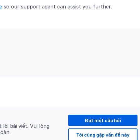
e
Đặt một câu hỏi
 lời bài viết. Vui lòng
hoản.
Tôi cũng gặp vấn đề này