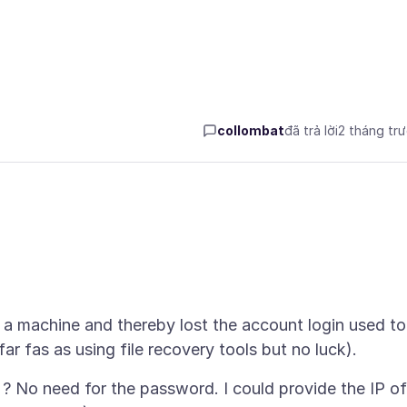
collombat
đã trả lời
2 tháng tr
 a machine and thereby lost the account login used to
 ? No need for the password. I could provide the IP of