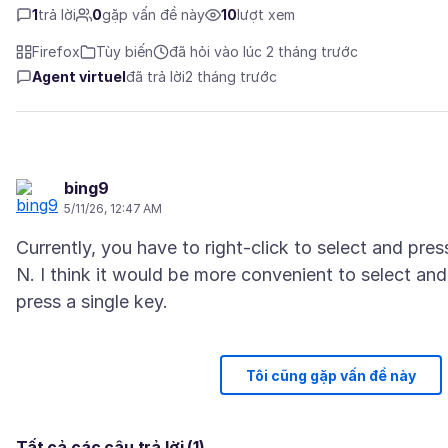
1
trả lời
0
gặp vấn đề này
10
lượt xem
Firefox
Tùy biến
đã hỏi vào lúc 2 tháng trước
Agent virtuel
đã trả lời
2 tháng trước
bing9
5/11/26, 12:47 AM
Currently, you have to right-click to select and pres
N. I think it would be more convenient to select and
Tôi cũng gặp vấn đề này
Tất cả các câu trả lời (1)