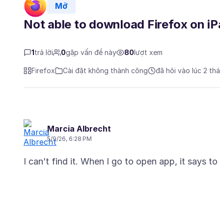
Mở
Not able to download Firefox on i
1
trả lời
0
gặp vấn đề này
80
lượt xem
Firefox
Cài đặt không thành công
đã hỏi vào lúc 2 th
Marcia Albrecht
5/9/26, 6:28 PM