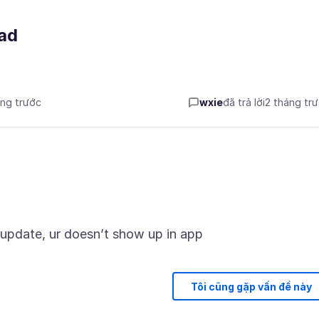
Pad
áng trước
wxie
đã trả lời
2 tháng tr
Tôi cũng gặp vấn đề này