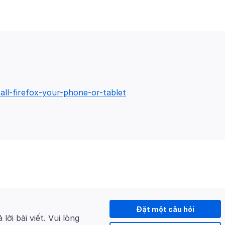
tall-firefox-your-phone-or-tablet
Đặt một câu hỏi
 lời bài viết. Vui lòng