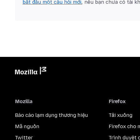
bắt đầu một câu hỏi mới
, nếu bạn chưa có tài k
Mozilla
Firefox
Báo cáo lạm dụng thương hiệu
Tải xuống
Mã nguồn
Firefox cho 
Twitter
Trình duyệt 