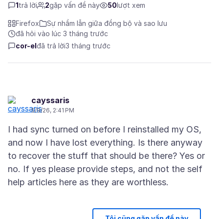
1
trả lời
2
gặp vấn đề này
50
lượt xem
Firefox
Sự nhầm lẫn giữa đồng bộ và sao lưu
đã hỏi vào lúc 3 tháng trước
cor-el
đã trả lời
3 tháng trước
cayssaris
5/9/26, 2:41 PM
I had sync turned on before I reinstalled my OS,
and now I have lost everything. Is there anyway
to recover the stuff that should be there? Yes or
no. If yes please provide steps, and not the self
Tôi cũng gặp vấn đề này