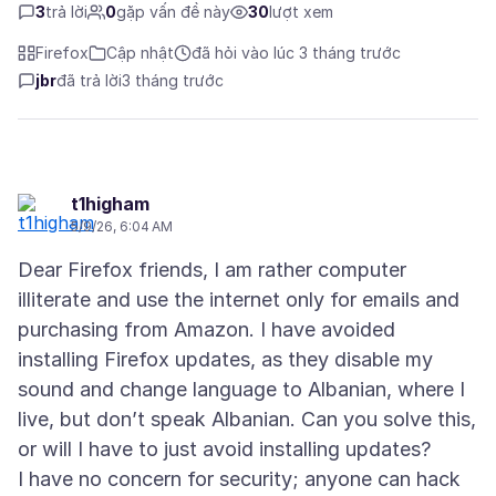
3
trả lời
0
gặp vấn đề này
30
lượt xem
Firefox
Cập nhật
đã hỏi vào lúc 3 tháng trước
jbr
đã trả lời
3 tháng trước
t1higham
5/9/26, 6:04 AM
Dear Firefox friends, I am rather computer
illiterate and use the internet only for emails and
purchasing from Amazon. I have avoided
installing Firefox updates, as they disable my
sound and change language to Albanian, where I
live, but don’t speak Albanian. Can you solve this,
or will I have to just avoid installing updates?
I have no concern for security; anyone can hack