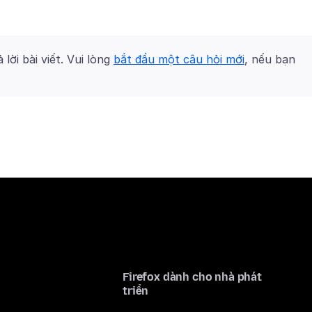
 lời bài viết. Vui lòng
bắt đầu một câu hỏi mới
, nếu bạn
Firefox dành cho nhà phát
triển