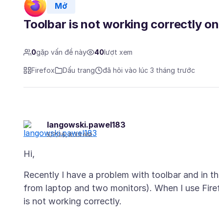
Mở
Toolbar is not working correctly o
0
gặp vấn đề này
40
lượt xem
Firefox
Dấu trang
đã hỏi vào lúc 3 tháng trước
langowski.pawel183
5/7/26, 8:33 AM
Recently I have a problem with toolbar and in th
from laptop and two monitors). When I use Firef