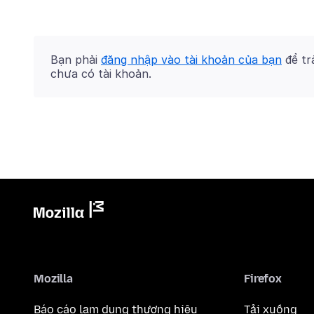
Bạn phải
đăng nhập vào tài khoản của bạn
để trả
chưa có tài khoản.
Mozilla
Firefox
Báo cáo lạm dụng thương hiệu
Tải xuống