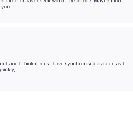
load from last check within the profile. Maybe more
unt and I think it must have synchronised as soon as I
uickly,