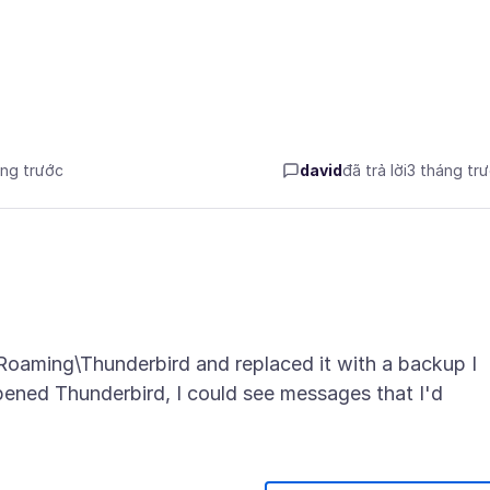
áng trước
david
đã trả lời
3 tháng tr
\Roaming\Thunderbird and replaced it with a backup I
ened Thunderbird, I could see messages that I'd