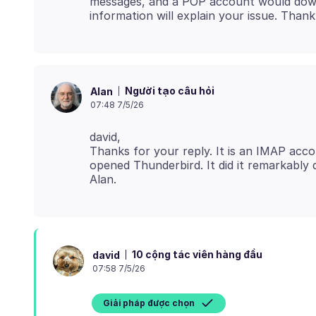
messages, and a POP account would down
Người tạo câu hỏi
Alan
07:48 7/5/26
david,
Thanks for your reply. It is an IMAP acco
opened Thunderbird. It did it remarkably q
10 cộng tác viên hàng đầu
david
07:58 7/5/26
Giải pháp được chọn