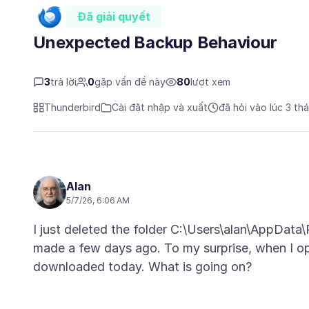
Đã giải quyết
Unexpected Backup Behaviour
3
trả lời
0
gặp vấn đề này
80
lượt xem
Thunderbird
Cài đặt nhập và xuất
đã hỏi vào lúc 3 th
Alan
5/7/26, 6:06 AM
I just deleted the folder C:\Users\alan\AppData
made a few days ago. To my surprise, when I op