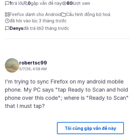
1
trả lời
0
gặp vấn đề này
80
lượt xem
Firefox dành cho Android
Cấu hình đồng bộ hoá
đã hỏi vào lúc 3 tháng trước
Denys
đã trả lời
3 tháng trước
robertsc99
5/7/26, 4:58 AM
I'm trying to sync Firefox on my android mobile
phone. My PC says "tap Ready to Scan and hold
phone over this code"; where is "Ready to Scan"
Tôi cũng gặp vấn đề này