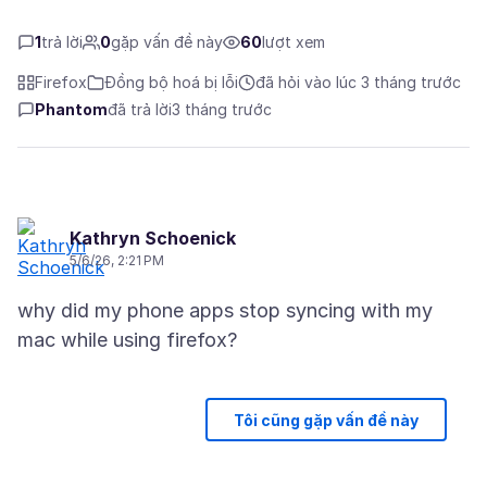
1
trả lời
0
gặp vấn đề này
60
lượt xem
Firefox
Đồng bộ hoá bị lỗi
đã hỏi vào lúc 3 tháng trước
Phantom
đã trả lời
3 tháng trước
Kathryn Schoenick
5/6/26, 2:21 PM
why did my phone apps stop syncing with my
Tôi cũng gặp vấn đề này