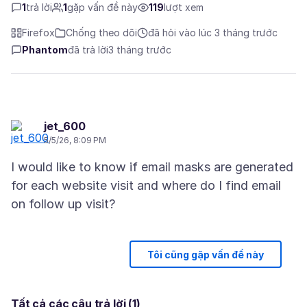
1
trả lời
1
gặp vấn đề này
119
lượt xem
Firefox
Chống theo dõi
đã hỏi vào lúc 3 tháng trước
Phantom
đã trả lời
3 tháng trước
jet_600
5/5/26, 8:09 PM
I would like to know if email masks are generated
for each website visit and where do I find email
Tôi cũng gặp vấn đề này
Tất cả các câu trả lời (1)