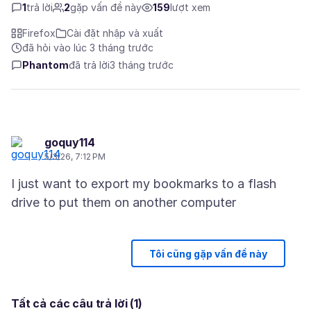
1
trả lời
2
gặp vấn đề này
159
lượt xem
Firefox
Cài đặt nhập và xuất
đã hỏi vào lúc 3 tháng trước
Phantom
đã trả lời
3 tháng trước
goquy114
5/3/26, 7:12 PM
I just want to export my bookmarks to a flash
Tôi cũng gặp vấn đề này
Tất cả các câu trả lời (1)