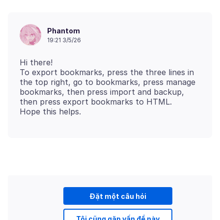
Phantom
19:21 3/5/26
Hi there!
To export bookmarks, press the three lines in
the top right, go to bookmarks, press manage
bookmarks, then press import and backup,
then press export bookmarks to HTML.
Đặt một câu hỏi
Tôi cũng gặp vấn đề này