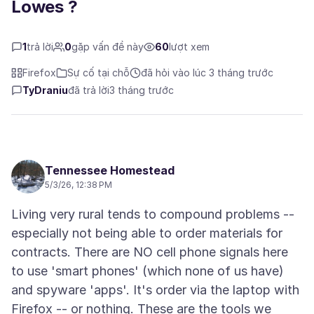
Lowes ?
1
trả lời
0
gặp vấn đề này
60
lượt xem
Firefox
Sự cố tại chỗ
đã hỏi vào lúc 3 tháng trước
TyDraniu
đã trả lời
3 tháng trước
Tennessee Homestead
5/3/26, 12:38 PM
Living very rural tends to compound problems --
especially not being able to order materials for
contracts. There are NO cell phone signals here
to use 'smart phones' (which none of us have)
and spyware 'apps'. It's order via the laptop with
Firefox -- or nothing. These are the tools we