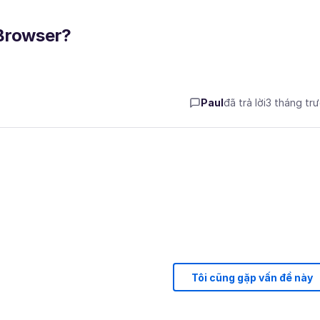
 Browser?
Paul
đã trả lời
3 tháng tr
Tôi cũng gặp vấn đề này