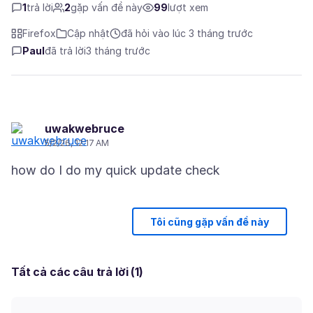
1
trả lời
2
gặp vấn đề này
99
lượt xem
Firefox
Cập nhật
đã hỏi vào lúc 3 tháng trước
Paul
đã trả lời
3 tháng trước
uwakwebruce
5/2/26, 12:17 AM
Tôi cũng gặp vấn đề này
Tất cả các câu trả lời (1)