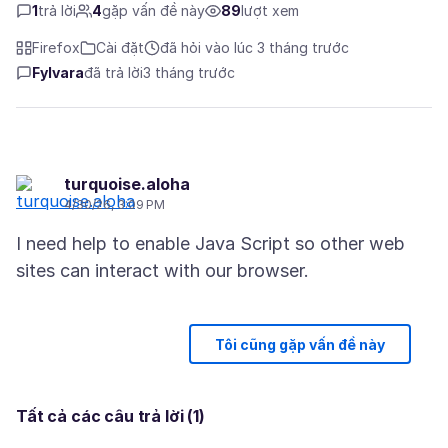
1
trả lời
4
gặp vấn đề này
89
lượt xem
Firefox
Cài đặt
đã hỏi vào lúc 3 tháng trước
Fylvara
đã trả lời
3 tháng trước
turquoise.aloha
4/30/26, 3:09 PM
I need help to enable Java Script so other web
Tôi cũng gặp vấn đề này
Tất cả các câu trả lời (1)