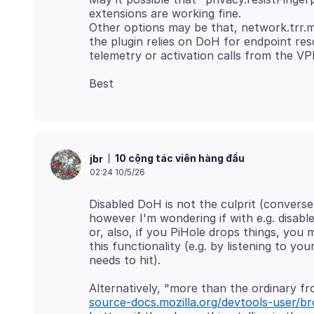
extensions are working fine.
Other options may be that, network.trr.m
the plugin relies on DoH for endpoint res
10 cộng tác viên hàng đầu
jbr
02:24 10/5/26
Disabled DoH is not the culprit (convers
however I'm wondering if with e.g. disab
or, also, if you PiHole drops things, yo
this functionality (e.g. by listening to y
Alternatively, "more than the ordinary fr
source-docs.mozilla.org/devtools-user/b