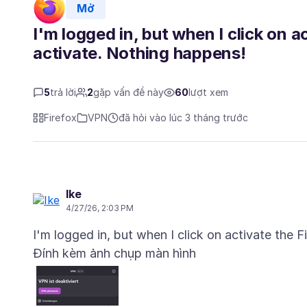
Mở
I'm logged in, but when I click on 
activate. Nothing happens!
5
trả lời
2
gặp vấn đề này
60
lượt xem
Firefox
VPN
đã hỏi vào lúc 3 tháng trước
Ike
4/27/26, 2:03 PM
Đính kèm ảnh chụp màn hình