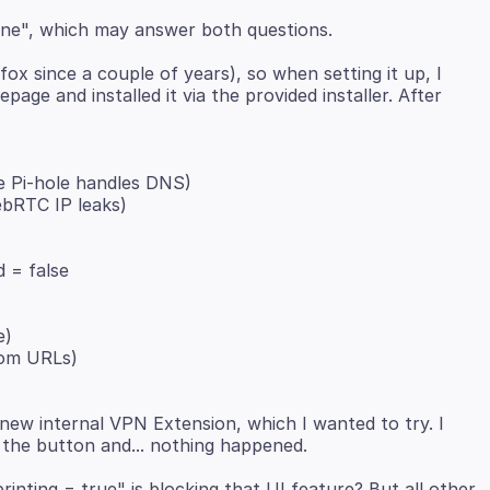
fox since a couple of years), so when setting it up, I
age and installed it via the provided installer. After
e Pi-hole handles DNS)
ebRTC IP leaks)
 = false
e)
rom URLs)
new internal VPN Extension, which I wanted to try. I
printing = true" is blocking that UI feature? But all other