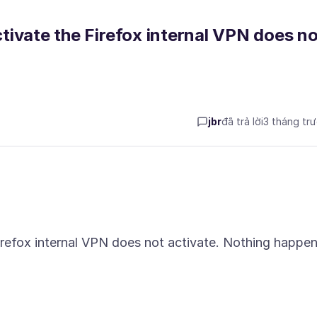
activate the Firefox internal VPN does n
jbr
đã trả lời
3 tháng tr