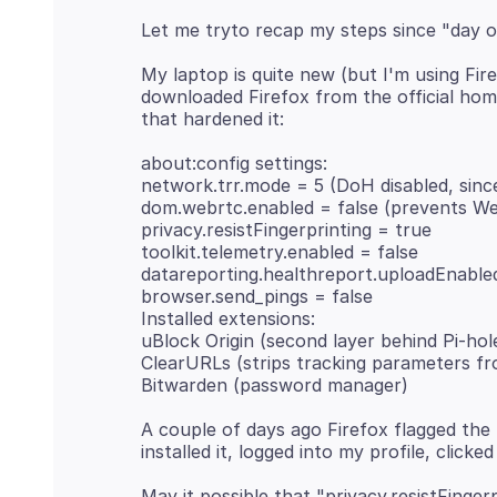
My laptop is quite new (but I'm using Fire
downloaded Firefox from the official homep
about:config settings:
network.trr.mode = 5 (DoH disabled, sinc
dom.webrtc.enabled = false (prevents W
privacy.resistFingerprinting = true
toolkit.telemetry.enabled = false
datareporting.healthreport.uploadEnabled
browser.send_pings = false
Installed extensions:
uBlock Origin (second layer behind Pi-hol
ClearURLs (strips tracking parameters f
A couple of days ago Firefox flagged the 
May it possible that "privacy.resistFinger