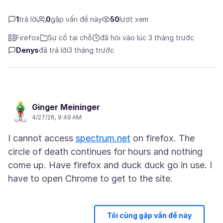
1
trả lời
0
gặp vấn đề này
50
lượt xem
Firefox
Sự cố tại chỗ
đã hỏi vào lúc 3 tháng trước
Denys
đã trả lời
3 tháng trước
Ginger Meininger
4/27/26, 9:49 AM
I cannot access
spectrum.net
on firefox. The
circle of death continues for hours and nothing
come up. Have firefox and duck duck go in use. I
Tôi cũng gặp vấn đề này