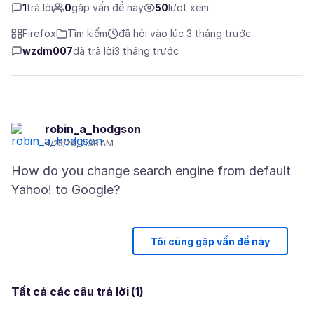
1
trả lời
0
gặp vấn đề này
50
lượt xem
Firefox
Tìm kiếm
đã hỏi vào lúc 3 tháng trước
wzdm007
đã trả lời
3 tháng trước
robin_a_hodgson
4/25/26, 2:38 AM
How do you change search engine from default
Tôi cũng gặp vấn đề này
Tất cả các câu trả lời (1)