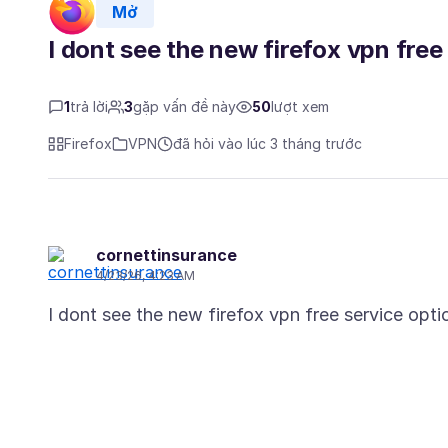
Mở
I dont see the new firefox vpn free
1
trả lời
3
gặp vấn đề này
50
lượt xem
Firefox
VPN
đã hỏi vào lúc 3 tháng trước
cornettinsurance
4/23/26, 4:23 AM