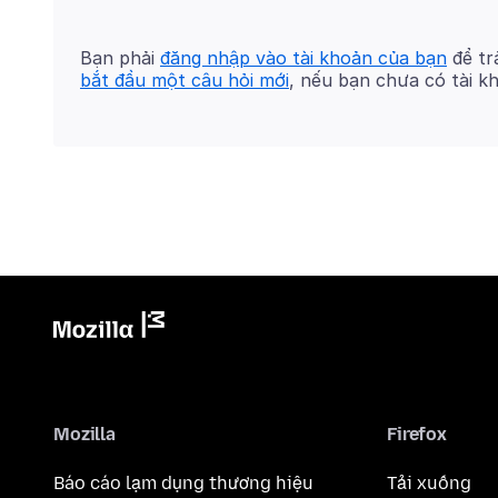
Bạn phải
đăng nhập vào tài khoản của bạn
để trả
bắt đầu một câu hỏi mới
, nếu bạn chưa có tài k
Mozilla
Firefox
Báo cáo lạm dụng thương hiệu
Tải xuống