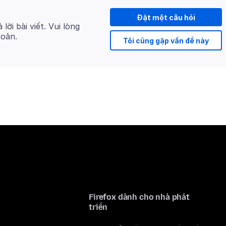
Đặt một câu hỏi
 lời bài viết. Vui lòng
hoản.
Tôi cũng gặp vấn đề này
Firefox dành cho nhà phát
triển