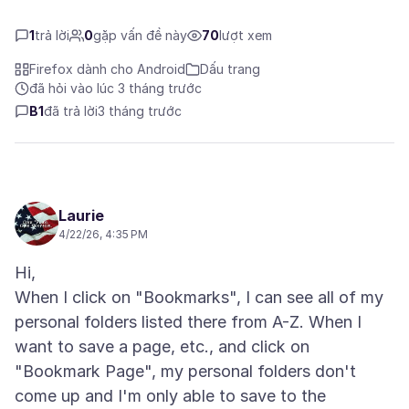
1
trả lời
0
gặp vấn đề này
70
lượt xem
Firefox dành cho Android
Dấu trang
đã hỏi vào lúc 3 tháng trước
B1
đã trả lời
3 tháng trước
Laurie
4/22/26, 4:35 PM
Hi,
When I click on "Bookmarks", I can see all of my
personal folders listed there from A-Z. When I
want to save a page, etc., and click on
"Bookmark Page", my personal folders don't
come up and I'm only able to save to the