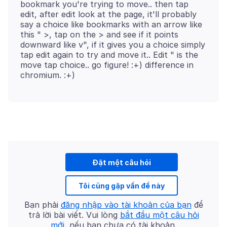
bookmark you're trying to move.. then tap
edit, after edit look at the page, it'll probably
say a choice like bookmarks with an arrow like
this " >, tap on the > and see if it points
downward like v", if it gives you a choice simply
tap edit again to try and move it.. Edit " is the
move tap choice.. go figure! :+) difference in
Đặt một câu hỏi
Tôi cũng gặp vấn đề này
Bạn phải
đăng nhập vào tài khoản của bạn
để
trả lời bài viết. Vui lòng
bắt đầu một câu hỏi
mới
, nếu bạn chưa có tài khoản.