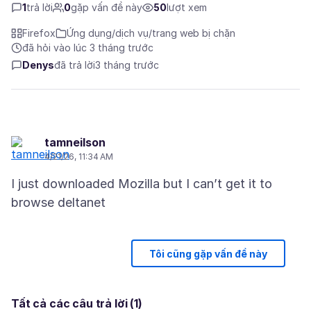
1
trả lời
0
gặp vấn đề này
50
lượt xem
Firefox
Ứng dụng/dịch vụ/trang web bị chặn
đã hỏi vào lúc 3 tháng trước
Denys
đã trả lời
3 tháng trước
tamneilson
4/21/26, 11:34 AM
I just downloaded Mozilla but I can’t get it to
Tôi cũng gặp vấn đề này
Tất cả các câu trả lời (1)