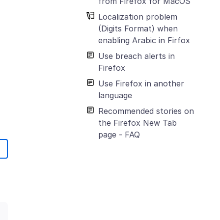
from Firefox for MacOS
n
Localization problem
(Digits Format) when
enabling Arabic in Firfox
Use breach alerts in
Firefox
Use Firefox in another
language
Recommended stories on
the Firefox New Tab
page - FAQ