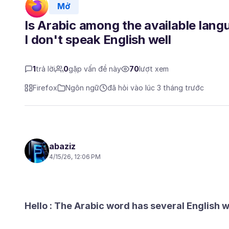
Mở
Is Arabic among the available langu
I don't speak English well
1
trả lời
0
gặp vấn đề này
70
lượt xem
Firefox
Ngôn ngữ
đã hỏi vào lúc 3 tháng trước
abaziz
4/15/26, 12:06 PM