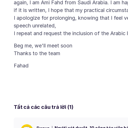
again, I am Ami Fahd from Saudi Arabia. I am hap
if it is written, I hope that my practical circums
I apologize for prolonging, knowing that I feel v
speech unrelated,
Beg me, we'll meet soon
Tất cả các câu trả lời (1)
Người xét duyệt
10 cộng tác viên h