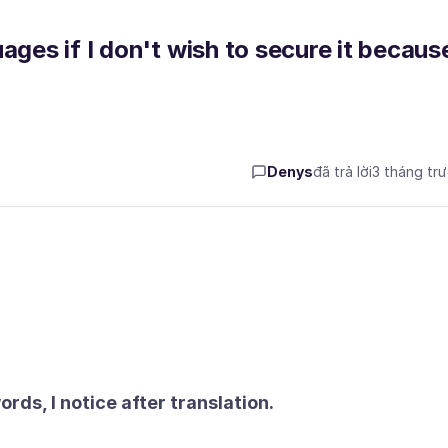
ages if I don't wish to secure it becaus
Denys
đã trả lời
3 tháng tr