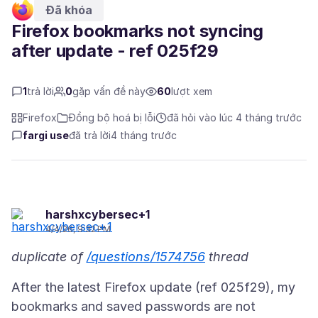
Đã khóa
Firefox bookmarks not syncing
after update - ref 025f29
1
trả lời
0
gặp vấn đề này
60
lượt xem
Firefox
Đồng bộ hoá bị lỗi
đã hỏi vào lúc 4 tháng trước
fargi use
đã trả lời
4 tháng trước
harshxcybersec+1
4/4/26, 9:32 PM
duplicate of
/questions/1574756
thread
After the latest Firefox update (ref 025f29), my
bookmarks and saved passwords are not