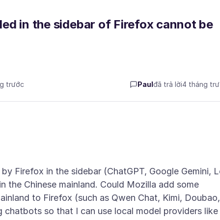
ided in the sidebar of Firefox cannot be
ng trước
Paul
đã trả lời
4 tháng tr
d by Firefox in the sidebar (ChatGPT, Google Gemini, L
in the Chinese mainland. Could Mozilla add some
ainland to Firefox (such as Qwen Chat, Kimi, Doubao,
 chatbots so that I can use local model providers like