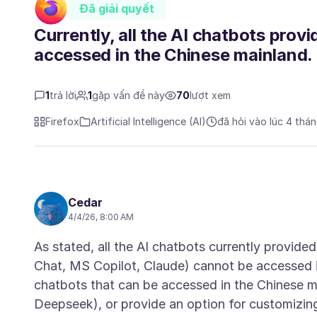
Đã giải quyết
Currently, all the AI chatbots prov
accessed in the Chinese mainland.
1
trả lời
1
gặp vấn đề này
70
lượt xem
Firefox
Artificial Intelligence (AI)
đã hỏi vào lúc 4 thá
Cedar
4/4/26, 8:00 AM
As stated, all the AI chatbots currently provide
Chat, MS Copilot, Claude) cannot be accessed 
chatbots that can be accessed in the Chinese m
Deepseek), or provide an option for customizing