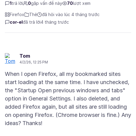
1
trả lời
0
gặp vấn đề này
70
lượt xem
Firefox
Thẻ
đã hỏi vào lúc 4 tháng trước
cor-el
đã trả lời
4 tháng trước
Tom
4/2/26, 12:25 PM
When I open Firefox, all my bookmarked sites
start loading at the same time. I have unchecked,
the "Startup Open previous windows and tabs"
option in General Settings. I also deleted, and
added Firefox again, but all sites are still loading
on opening Firefox. (Chrome browser is fine.) Any