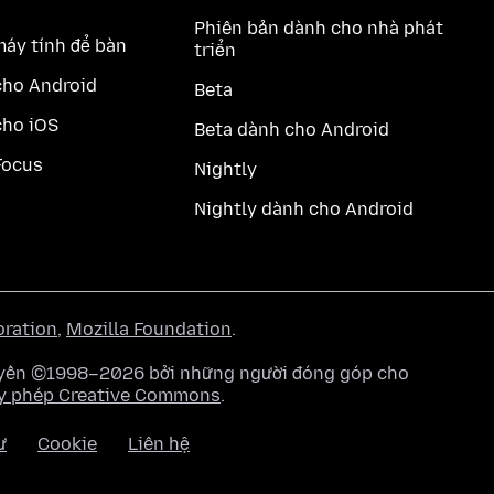
Phiên bản dành cho nhà phát
máy tính để bàn
triển
cho Android
Beta
cho iOS
Beta dành cho Android
Focus
Nightly
Nightly dành cho Android
oration
,
Mozilla Foundation
.
quyền ©1998–2026 bởi những người đóng góp cho
y phép Creative Commons
.
ư
Cookie
Liên hệ