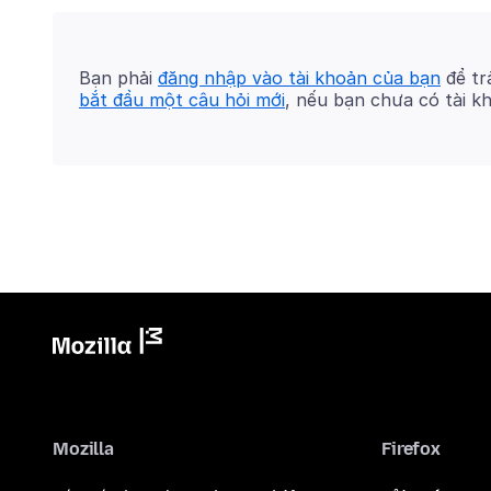
Bạn phải
đăng nhập vào tài khoản của bạn
để trả
bắt đầu một câu hỏi mới
, nếu bạn chưa có tài k
Mozilla
Firefox