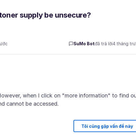
 toner supply be unsecure?
rước
SuMo Bot
đã trả lời
4 tháng tr
. However, when I click on "more information" to find o
Tôi cũng gặp vấn đề này