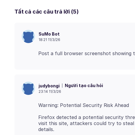
Tất cả các câu trả lời (5)
SuMo Bot
18:21 11/3/26
Người tạo câu hỏi
judybongi
23:14 11/3/26
Firefox detected a potential security thr
visit this site, attackers could try to ste