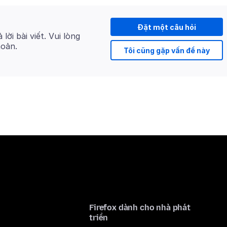
Đặt một câu hỏi
 lời bài viết. Vui lòng
hoản.
Tôi cũng gặp vấn đề này
Firefox dành cho nhà phát
triển