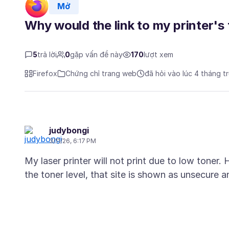
Mở
Why would the link to my printer's
5
trả lời
0
gặp vấn đề này
170
lượt xem
Firefox
Chứng chỉ trang web
đã hỏi vào lúc 4 tháng t
judybongi
3/11/26, 6:17 PM
My laser printer will not print due to low toner