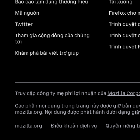
Báo cáo lạm dụng thương hiệu
Tải xuống
Mã nguồn
Firefox cho 
Twitter
Trình duyệt 
Tham gia cộng đồng của chúng
Trình duyệt 
tôi
Trình duyệt 
Khám phá bài viết trợ giúp
Truy cập công ty mẹ phi lợi nhuận của
Mozilla Corp
Các phần nội dung trong trang này được giữ bản 
mozilla.org. Nội dung được phát hành dưới dạng
giấ
mozilla.org
Điều khoản dịch vụ
Quyền riêng t