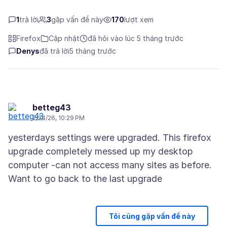
1
trả lời
3
gặp vấn đề này
170
lượt xem
Firefox
Cập nhật
đã hỏi vào lúc 5 tháng trước
Denys
đã trả lời
5 tháng trước
betteg43
2/24/26, 10:29 PM
yesterdays settings were upgraded. This firefox
upgrade completely messed up my desktop
computer -can not access many sites as before.
Tôi cũng gặp vấn đề này