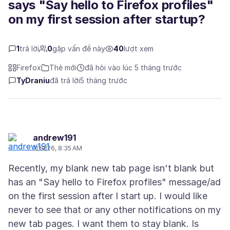
says "Say hello to Firefox profiles"
on my first session after startup?
1
trả lời
0
gặp vấn đề này
40
lượt xem
Firefox
Thẻ mới
đã hỏi vào lúc 5 tháng trước
TyDraniu
đã trả lời
5 tháng trước
andrew191
2/19/26, 8:35 AM
Recently, my blank new tab page isn't blank but
has an "Say hello to Firefox profiles" message/ad
on the first session after I start up. I would like
never to see that or any other notifications on my
new tab pages. I want them to stay blank. Is