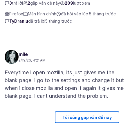
3
trả lời
2
gặp vấn đề này
209
lượt xem
Firefox
Màn hình chính
đã hỏi vào lúc 5 tháng trước
TyDraniu
đã trả lời
5 tháng trước
mile
2/19/26, 4:21 AM
Everytime i open mozilla, its just gives me the
blank page. i go to the settings and change it but
when i close mozilla and open it again it gives me
Tôi cũng gặp vấn đề này