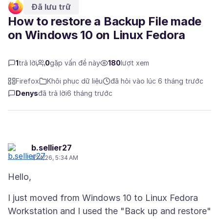
Đã lưu trữ
How to restore a Backup File made
on Windows 10 on Linux Fedora
1
trả lời
0
gặp vấn đề này
180
lượt xem
Firefox
Khôi phục dữ liệu
đã hỏi vào lúc 6 tháng trước
Denys
đã trả lời
6 tháng trước
b.sellier27
1/24/26, 5:34 AM
I just moved from Windows 10 to Linux Fedora
Workstation and I used the "Back up and restore"