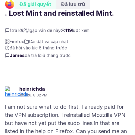
Đã giải quyết
Đã lưu trữ
. Lost Mint and reinstalled Mint.
1
trả lời
1
gặp vấn đề này
119
lượt xem
Firefox
Cài đặt và cập nhật
đã hỏi vào lúc 6 tháng trước
James
đã trả lời
6 tháng trước
heinrichda
1/21/26, 8:02 PM
I am not sure what to do first. I already paid for
the VPN subscription. I reinstalled Mozzilla VPN
but have not yet put the sudo lines in that are
listed in the help on Firefox. Can you send me an