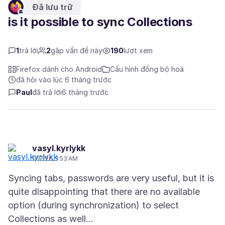
Đã lưu trữ
is it possible to sync Collections
1
trả lời
2
gặp vấn đề này
190
lượt xem
Firefox dành cho Android
Cấu hình đồng bộ hoá
đã hỏi vào lúc 6 tháng trước
Paul
đã trả lời
6 tháng trước
vasyl.kyrlykk
1/17/26, 1:53 AM
Syncing tabs, passwords are very useful, but it is
quite disappointing that there are no available
option (during synchronization) to select
Collections as well...