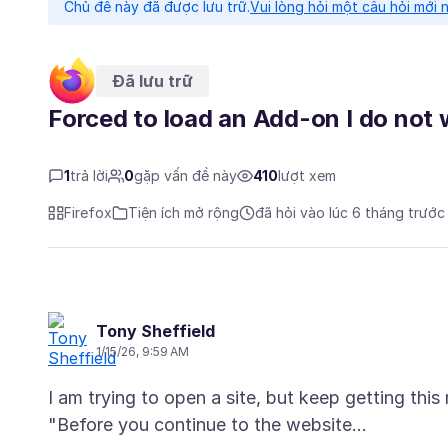
Chủ đề này đã được lưu trữ.
Vui lòng hỏi một câu hỏi mới 
Đã lưu trữ
Forced to load an Add-on I do not
1
trả lời
0
gặp vấn đề này
410
lượt xem
Firefox
Tiện ích mở rộng
đã hỏi vào lúc 6 tháng trước
Tony Sheffield
1/15/26, 9:59 AM
I am trying to open a site, but keep getting thi