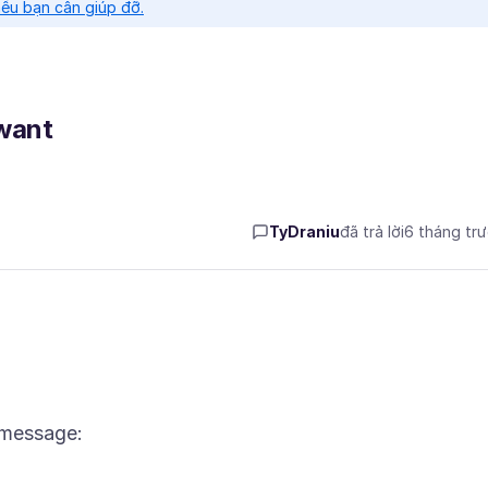
nếu bạn cần giúp đỡ.
 want
TyDraniu
đã trả lời
6 tháng tr
s message: