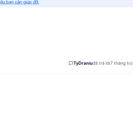
nếu bạn cần giúp đỡ.
TyDraniu
đã trả lời
7 tháng tr