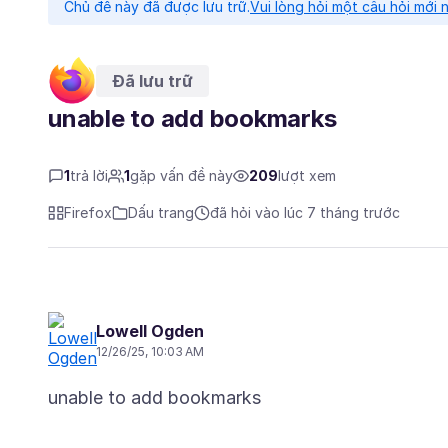
Chủ đề này đã được lưu trữ.
Vui lòng hỏi một câu hỏi mới 
Đã lưu trữ
unable to add bookmarks
1
trả lời
1
gặp vấn đề này
209
lượt xem
Firefox
Dấu trang
đã hỏi vào lúc 7 tháng trước
Lowell Ogden
12/26/25, 10:03 AM