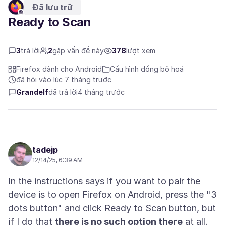
Đã lưu trữ
Ready to Scan
3
trả lời
2
gặp vấn đề này
378
lượt xem
Firefox dành cho Android
Cấu hình đồng bộ hoá
đã hỏi vào lúc 7 tháng trước
Grandelf
đã trả lời
4 tháng trước
tadejp
12/14/25, 6:39 AM
In the instructions says if you want to pair the
device is to open Firefox on Android, press the "3
dots button" and click Ready to Scan button, but
if I do that
there is no such option there