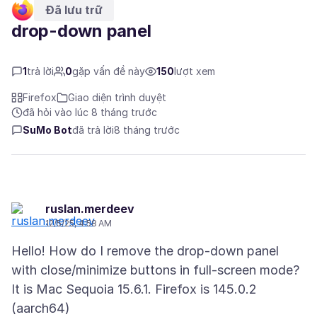
Đã lưu trữ
drop-down panel
1
trả lời
0
gặp vấn đề này
150
lượt xem
Firefox
Giao diện trình duyệt
đã hỏi vào lúc 8 tháng trước
SuMo Bot
đã trả lời
8 tháng trước
ruslan.merdeev
12/5/25, 4:58 AM
Hello! How do I remove the drop-down panel
with close/minimize buttons in full-screen mode?
It is Mac Sequoia 15.6.1. Firefox is 145.0.2