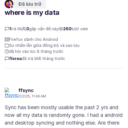
Đã lưu trữ
where is my data
1
trả lời
0
gặp vấn đề này
260
lượt xem
Firefox dành cho Android
Sự nhầm lẫn giữa đồng bộ và sao lưu
đã hỏi vào lúc 8 tháng trước
florea
đã trả lời
8 tháng trước
ffsync
12/2/25, 11:46 AM
Sync has been mostly usable the past 2 yrs and
now all my data is randomly gone. I had a android
and desktop syncing and nothing else. Are there