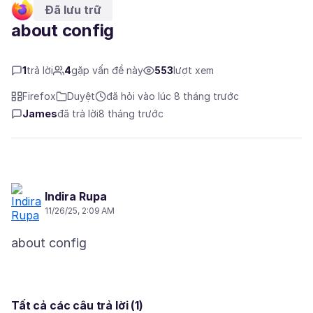
Đã lưu trữ
about config
1
trả lời
4
gặp vấn đề này
553
lượt xem
Firefox
Duyệt
đã hỏi vào lúc 8 tháng trước
James
đã trả lời
8 tháng trước
Indira Rupa
11/26/25, 2:09 AM
Tất cả các câu trả lời (1)